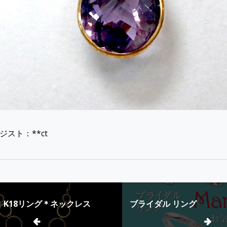
d
JEWELRY
Recommended
ルマリン
N-000086｜アメジスト＊ネックレ
JEWELRY
ジスト：**ct
ス
｜アクアマリ
2020-05-19
2020-05-19
33｜K18リング＊ネックレス
ブライダル リング