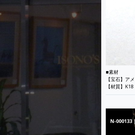
JEWELRY
Recommende
■素材
N-000084｜バイカラート
【宝石】アメ
＊ネックレス
【材質】K18
2020-05-19
投
N-0001
稿