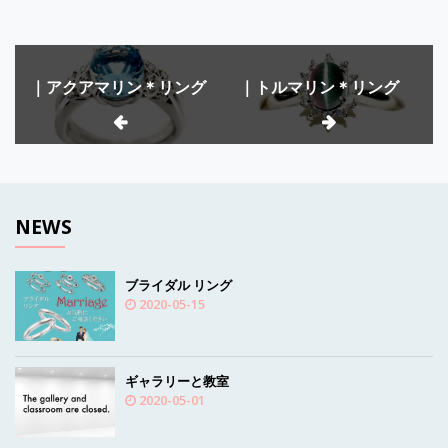
投
｜アクアマリン＊リング
｜トルマリン＊リング
稿
ナ
ビ
ゲ
NEWS
ー
シ
ブライダル リング
2020-05-15
ョ
ン
ギャラリーと教室
2020-05-01